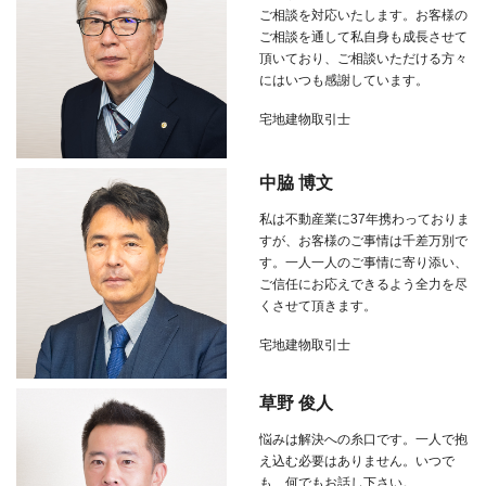
ご相談を対応いたします。お客様の
ご相談を通して私自身も成長させて
頂いており、ご相談いただける方々
にはいつも感謝しています。
宅地建物取引士
中脇 博文
私は不動産業に
37
年携わっておりま
すが、お客様のご事情は千差万別で
す。一人一人のご事情に寄り添い、
ご信任にお応えできるよう全力を尽
くさせて頂きます。
宅地建物取引士
草野 俊人
悩みは解決への糸口です。一人で抱
え込む必要はありません。いつで
も、何でもお話し下さい。