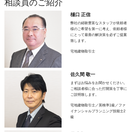
相談員のご紹介
樋口 正信
弊社の経験豊富なスタッフが依頼者
様のご希望を第一に考え、依頼者様
にとって最善の解決策を必ずご提案
致します。
宅地建物取引士
佐久間 敬一
まずはお悩みをお聞かせください。
ご相談者様に合った打開策を丁寧に
ご説明致します。
宅地建物取引士／英検準1級／ファ
イナンシャルプランニング技能士2
級