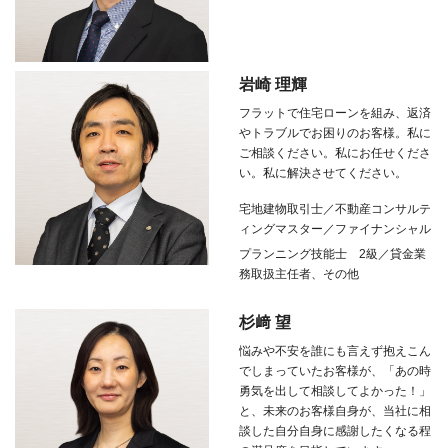
岩崎 理輝
フラットで住宅ローンを組み、返済
やトラブルでお困りのお客様。私に
ご相談ください。私にお任せくださ
い。私に解決させてください。
宅地建物取引士／不動産コンサルテ
ィングマスター／ファイナンシャル
プランニング技能士
2
級／貸金業
務取扱主任者、その他
杉﨑 望
悩みや不安を誰にも言えず抱えこん
でしまっていたお客様が、「あの時
勇気を出して相談してよかった！」
と、未来のお客様自身が、当社に相
談した自分自身に感謝したくなる程