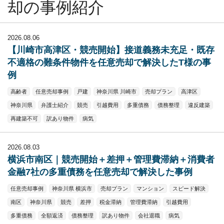
却の事例紹介
2026.08.06
【川崎市高津区・競売開始】接道義務未充足・既存
不適格の難条件物件を任意売却で解決したT様の事
例
高齢者
任意売却事例
戸建
神奈川県 川崎市
売却プラン
高津区
神奈川県
弁護士紹介
競売
引越費用
多重債務
債務整理
違反建築
再建築不可
訳あり物件
病気
2026.08.03
横浜市南区｜競売開始＋差押＋管理費滞納＋消費者
金融7社の多重債務を任意売却で解決した事例
任意売却事例
神奈川県 横浜市
売却プラン
マンション
スピード解決
南区
神奈川県
競売
差押
税金滞納
管理費滞納
引越費用
多重債務
全額返済
債務整理
訳あり物件
会社退職
病気