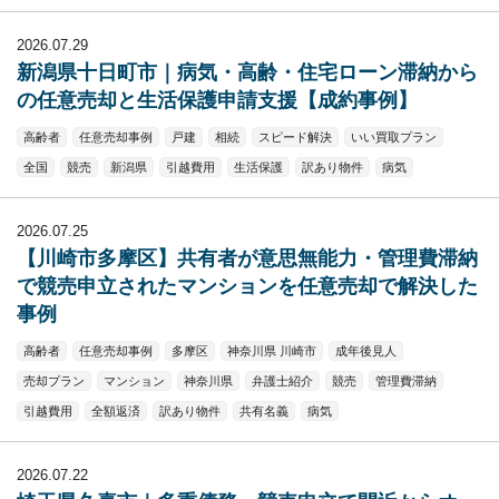
2026.07.29
新潟県十日町市｜病気・高齢・住宅ローン滞納から
の任意売却と生活保護申請支援【成約事例】
高齢者
任意売却事例
戸建
相続
スピード解決
いい買取プラン
全国
競売
新潟県
引越費用
生活保護
訳あり物件
病気
2026.07.25
【川崎市多摩区】共有者が意思無能力・管理費滞納
で競売申立されたマンションを任意売却で解決した
事例
高齢者
任意売却事例
多摩区
神奈川県 川崎市
成年後見人
売却プラン
マンション
神奈川県
弁護士紹介
競売
管理費滞納
引越費用
全額返済
訳あり物件
共有名義
病気
2026.07.22