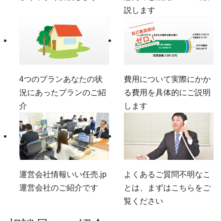
説します
4つのプラン
あなたの状
費用について
実際にかか
況にあったプランのご紹
る費用を具体的にご説明
介
します
運営会社情報
いい任売.jp
よくあるご質問
不明なこ
運営会社のご紹介です
とは、まずはこちらをご
覧ください