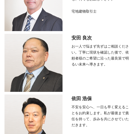
宅地建物取引士
安田 良次
お一人で悩まず先ずはご相談くださ
い。丁寧に現状を確認した後で、依
頼者様のご希望に沿った最良策で明
るい未来へ導きます。
依田 浩保
不安を安心へ、一日も早く変えるこ
とをお約束します。私が最後まで責
任を持って、歩みを共にさせていた
だきます。