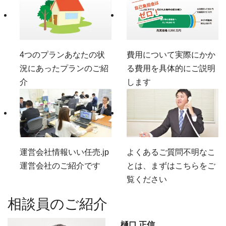
4つのプラン
あなたの状
費用について
実際にかか
況にあったプランのご紹
る費用を具体的にご説明
介
します
運営会社情報
いい任売.jp
よくあるご質問
不明なこ
運営会社のご紹介です
とは、まずはこちらをご
覧ください
相談員のご紹介
樋口 正信