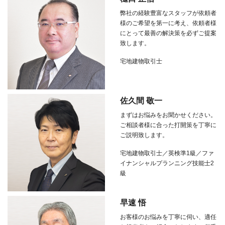
弊社の経験豊富なスタッフが依頼者
様のご希望を第一に考え、依頼者様
にとって最善の解決策を必ずご提案
致します。
宅地建物取引士
佐久間 敬一
まずはお悩みをお聞かせください。
ご相談者様に合った打開策を丁寧に
ご説明致します。
宅地建物取引士／英検準1級／ファ
イナンシャルプランニング技能士2
級
早速 悟
お客様のお悩みを丁寧に伺い、適任