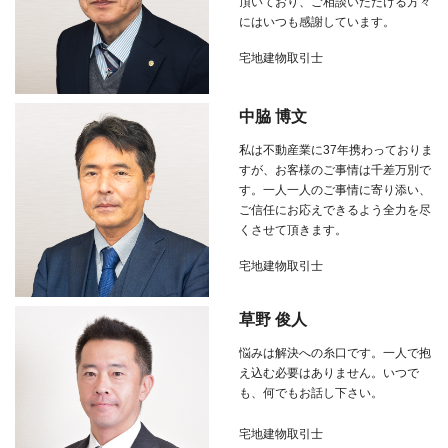
頂いており、ご相談いただける方々
にはいつも感謝しています。
宅地建物取引士
中脇 博文
私は不動産業に
37
年携わっておりま
すが、お客様のご事情は千差万別で
す。一人一人のご事情に寄り添い、
ご信任にお応えできるよう全力を尽
くさせて頂きます。
宅地建物取引士
草野 俊人
悩みは解決への糸口です。一人で抱
え込む必要はありません。いつで
も、何でもお話し下さい。
宅地建物取引士