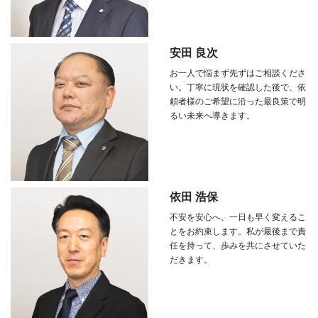
安田 良次
お一人で悩まず先ずはご相談くださ
い。丁寧に現状を確認した後で、依
頼者様のご希望に沿った最良策で明
るい未来へ導きます。
依田 浩保
不安を安心へ、一日も早く変えるこ
とをお約束します。私が最後まで責
任を持って、歩みを共にさせていた
だきます。