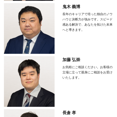
鬼木 義博
長年のキャリアで培った独自のノウ
ハウと決断力が強みです。スピード
感ある解決で、あなたを拓けた未来
へと導きます。
加藤 弘崇
お気軽にご相談ください。お客様の
立場に立って親身にご相談をお受け
いたします。
長倉 孝