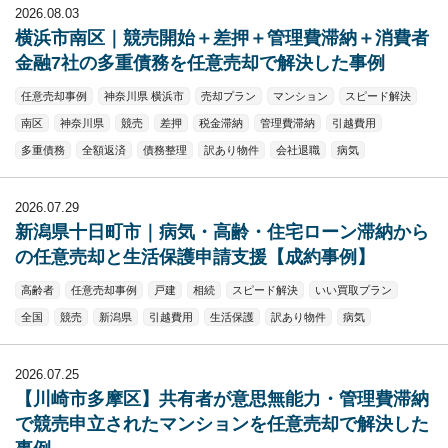
2026.08.03
横浜市南区｜競売開始＋差押＋管理費滞納＋消費者
金融7社の多重債務を任意売却で解決した事例
任意売却事例
神奈川県 横浜市
売却プラン
マンション
スピード解決
南区
神奈川県
競売
差押
税金滞納
管理費滞納
引越費用
多重債務
全額返済
債務整理
訳あり物件
会社退職
病気
2026.07.29
新潟県十日町市｜病気・高齢・住宅ローン滞納から
の任意売却と生活保護申請支援【成約事例】
高齢者
任意売却事例
戸建
相続
スピード解決
いい買取プラン
全国
競売
新潟県
引越費用
生活保護
訳あり物件
病気
2026.07.25
【川崎市多摩区】共有者が意思無能力・管理費滞納
で競売申立されたマンションを任意売却で解決した