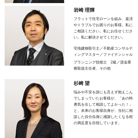
岩崎 理輝
フラットで住宅ローンを組み、返済
やトラブルでお困りのお客様。私に
ご相談ください。私にお任せくださ
い。私に解決させてください。
宅地建物取引士／不動産コンサルテ
ィングマスター／ファイナンシャル
プランニング技能士
2
級／貸金業
務取扱主任者、その他
杉﨑 望
悩みや不安を誰にも言えず抱えこん
でしまっていたお客様が、「あの時
勇気を出して相談してよかった！」
と、未来のお客様自身が、当社に相
談した自分自身に感謝したくなる程
の満足度を目指しています。