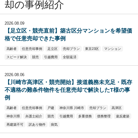
却の事例紹介
2026.08.09
【足立区・競売直前】築古区分マンションを希望価
格で任意売却できた事例
高齢者
任意売却事例
足立区
売却プラン
東京23区
マンション
スピード解決
競売
引越費用
全額返済
2026.08.06
【川崎市高津区・競売開始】接道義務未充足・既存
不適格の難条件物件を任意売却で解決したT様の事
例
高齢者
任意売却事例
戸建
神奈川県 川崎市
売却プラン
高津区
神奈川県
弁護士紹介
競売
引越費用
多重債務
債務整理
違反建築
再建築不可
訳あり物件
病気