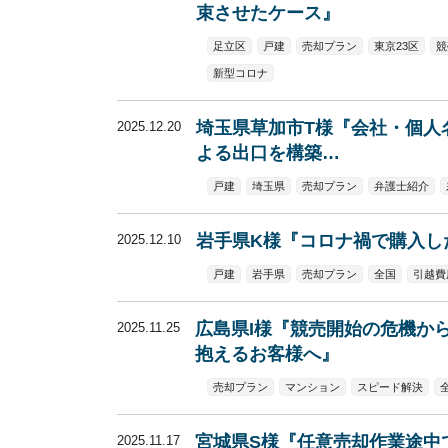
束させたケース』
足立区
戸建
売却プラン
東京23区
競
新型コロナ
埼玉県草加市T様『会社・個人
2025.12.20
よる出口を構築…
戸建
埼玉県
売却プラン
弁護士紹介
岩手県K様『コロナ禍で購入し
2025.12.10
戸建
岩手県
売却プラン
全国
引越費
広島県I様『競売開始の危機か
2025.11.25
抱えるお客様へ』
売却プラン
マンション
スピード解決
宮城県S様『任意売却作業途中
2025.11.17