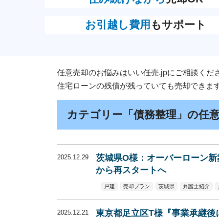
お引越し費用
もサポート
任意売却のお悩みはいい任売.jpにご相談くだ
住宅ローンの残債が残っていても売却できま
カテゴリー「債務整理」の任
茨城県O様：オーバーローン新
2025.12.29
から再スタートへ
戸建
売却プラン
茨城県
弁護士紹介
東京都足立区T様『事業承継後
2025.12.21