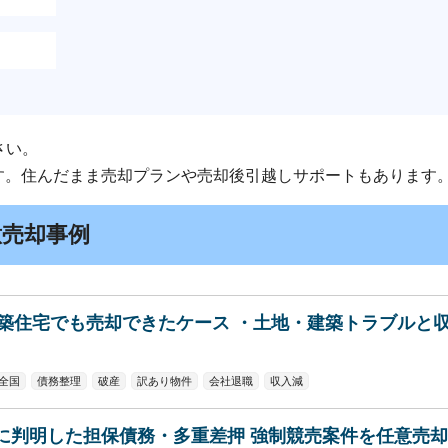
さい。
す。住んだまま売却プランや売却後引越しサポートもあります
意売却事例
築住宅でも売却できたケース ・土地・建築トラブルと
全国
債務整理
破産
訳あり物件
会社退職
収入減
に判明した担保債務・多重差押 強制競売案件を任意売