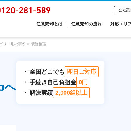
会社案
任意売却とは
任意売却の流れ
対応エリ
ゴリー別の事例
債務整理
全国どこでも
即日ご対応
手続き自己負担金
0円
pへ
解決実績
2,000組以上