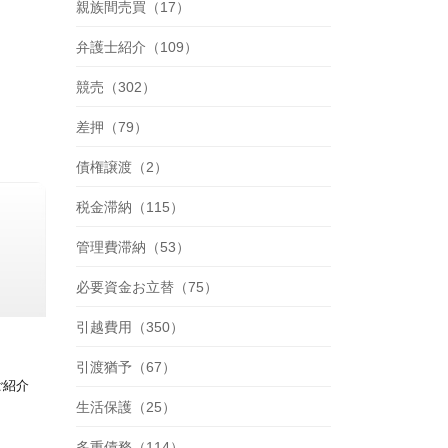
親族間売買（17）
弁護士紹介（109）
競売（302）
差押（79）
債権譲渡（2）
税金滞納（115）
管理費滞納（53）
必要資金お立替（75）
引越費用（350）
引渡猶予（67）
ご紹介
生活保護（25）
多重債務（114）