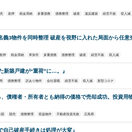
売
差押
税金滞納
多重債務
債務整理
破産
違反建築
経営不振
収入減
名義3物件を同時整理 破産を視野に入れた局面から任意
差押
税金滞納
草加市
多重債務
債務整理
破産
経営不振
収入減
た新築戸建が“重荷”に…。』
用
債務整理
訳あり物件
会社退職
経営不振
収入減
新型コロナ
ら、債権者・所有者とも納得の価格で売却成功。投資用
全国
競売
債務整理
収益物件
不動産投資失敗
広島県
で自己破産手続きは処理が大変』