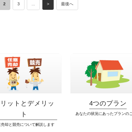
2
3
...
>
最後へ
メリットとデメリッ
4つのプラン
ト
あなたの状況にあったプランの
意売却と競売について解説します