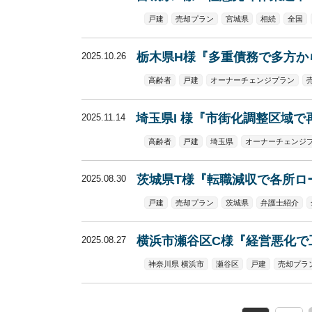
戸建
売却プラン
宮城県
相続
全国
栃木県H様『多重債務で多方か
2025.10.26
高齢者
戸建
オーナーチェンジプラン
埼玉県I 様『市街化調整区域
2025.11.14
高齢者
戸建
埼玉県
オーナーチェンジ
茨城県T様『転職減収で各所ロ
2025.08.30
戸建
売却プラン
茨城県
弁護士紹介
横浜市瀬谷区C様『経営悪化で
2025.08.27
神奈川県 横浜市
瀬谷区
戸建
売却プラ