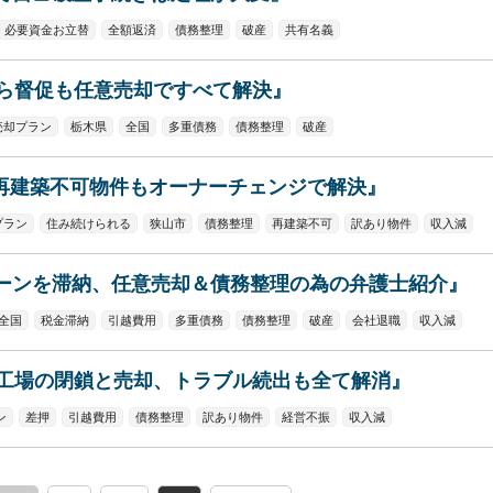
必要資金お立替
全額返済
債務整理
破産
共有名義
ら督促も任意売却ですべて解決』
売却プラン
栃木県
全国
多重債務
債務整理
破産
で再建築不可物件もオーナーチェンジで解決』
プラン
住み続けられる
狭山市
債務整理
再建築不可
訳あり物件
収入減
ーンを滞納、任意売却＆債務整理の為の弁護士紹介』
全国
税金滞納
引越費用
多重債務
債務整理
破産
会社退職
収入減
工場の閉鎖と売却、トラブル続出も全て解消』
ン
差押
引越費用
債務整理
訳あり物件
経営不振
収入減