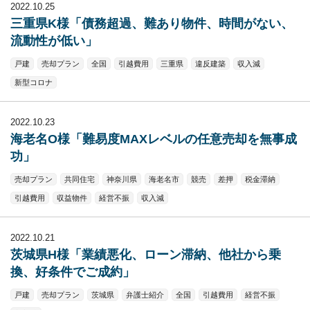
2022.10.25
三重県K様「債務超過、難あり物件、時間がない、
流動性が低い」
戸建
売却プラン
全国
引越費用
三重県
違反建築
収入減
新型コロナ
2022.10.23
海老名O様「難易度MAXレベルの任意売却を無事成
功」
売却プラン
共同住宅
神奈川県
海老名市
競売
差押
税金滞納
引越費用
収益物件
経営不振
収入減
2022.10.21
茨城県H様「業績悪化、ローン滞納、他社から乗
換、好条件でご成約」
戸建
売却プラン
茨城県
弁護士紹介
全国
引越費用
経営不振