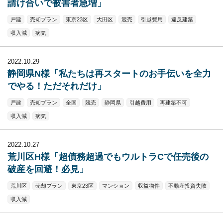
請け合いで被害者急増」
戸建
売却プラン
東京23区
大田区
競売
引越費用
違反建築
収入減
病気
2022.10.29
静岡県N様「私たちは再スタートのお手伝いを全力
でやる！ただそれだけ」
戸建
売却プラン
全国
競売
静岡県
引越費用
再建築不可
収入減
病気
2022.10.27
荒川区H様「超債務超過でもウルトラCで任売後の
破産を回避！必見」
荒川区
売却プラン
東京23区
マンション
収益物件
不動産投資失敗
収入減