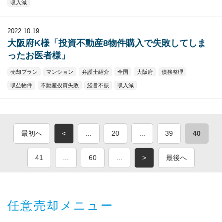
収入減
2022.10.19
大阪府K様「投資不動産8物件購入で失敗してしま
ったお医者様」
売却プラン
マンション
弁護士紹介
全国
大阪府
債務整理
収益物件
不動産投資失敗
経営不振
収入減
最初へ
<
...
20
...
39
40
41
...
60
...
>
最後へ
任意売却メニュー