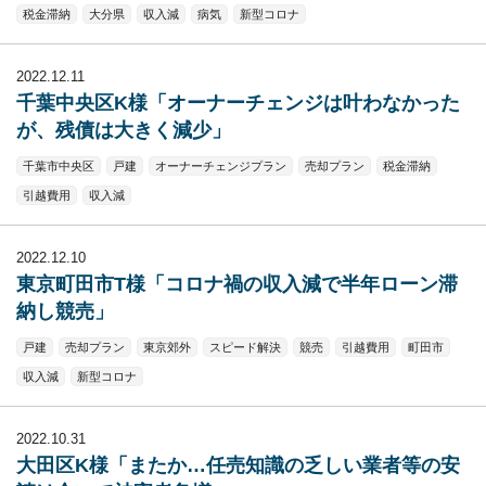
税金滞納
大分県
収入減
病気
新型コロナ
2022.12.11
千葉中央区K様「オーナーチェンジは叶わなかった
が、残債は大きく減少」
千葉市中央区
戸建
オーナーチェンジプラン
売却プラン
税金滞納
引越費用
収入減
2022.12.10
東京町田市T様「コロナ禍の収入減で半年ローン滞
納し競売」
戸建
売却プラン
東京郊外
スピード解決
競売
引越費用
町田市
収入減
新型コロナ
2022.10.31
大田区K様「またか…任売知識の乏しい業者等の安